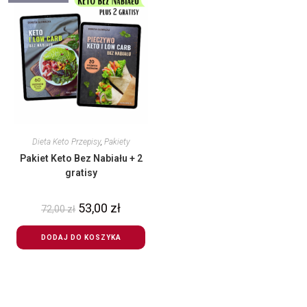
Dieta Keto Przepisy
,
Pakiety
Pakiet Keto Bez Nabiału + 2
gratisy
53,00
zł
72,00
zł
DODAJ DO KOSZYKA