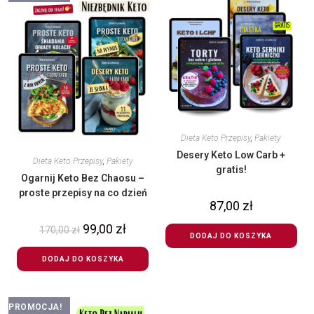
Dieta Keto Przepisy
,
Pakiety
Desery Keto Low Carb +
Dieta Keto Przepisy
,
Pakiety
gratis!
Ogarnij Keto Bez Chaosu –
proste przepisy na co dzień
87,00
zł
99,00
zł
170,00
zł
DODAJ DO KOSZYKA
DODAJ DO KOSZYKA
PROMOCJA!