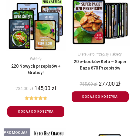
Dieta Keto Przepisy
,
Pakiety
Pakiety
20 e-booków Keto – Super
220 Nowych przepisów +
Baza 670 Przepisów
Gratisy!
277,00
zł
755,00
zł
145,00
zł
234,00
zł
DODAJ DO KOSZYKA
Oceniono
5.00
na 5
DODAJ DO KOSZYKA
PROMOCJA!