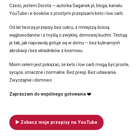
Cześć, jestem Dorota — autorka Saganek.pl, bloga, kanału
YouTube i e-booków z prostymi przepisami keto i low carb.
Od lat tworzę przepisy bez cukru, z mniejszą ilością
węglowodanów i z myślą o zwykłej, domowej kuchni. Testuję
je tak, jak naprawdę gotuje się w domu — bez kulinarnych
akrobacji i bez składników z kosmosu.
Moim celem jest pokazać, że keto i low carb mogą być proste,
sycące, smaczne i normalne. Bez presji. Bez udawania.
Zwyczajnie i domowo.
Zapraszam do wspólnego gotowania ❤️
▶️ Zobacz moje przepisy na YouTube