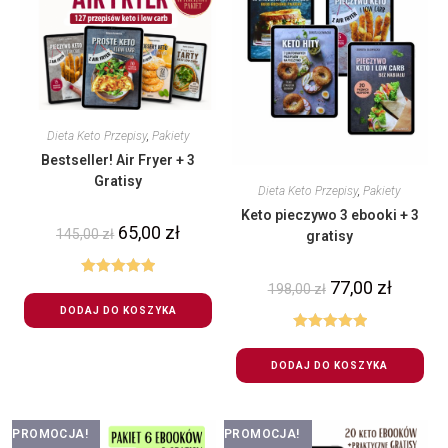
Dieta Keto Przepisy
,
Pakiety
Bestseller! Air Fryer + 3
Gratisy
Dieta Keto Przepisy
,
Pakiety
Keto pieczywo 3 ebooki + 3
65,00
zł
145,00
zł
gratisy
77,00
zł
Oceniono
198,00
zł
5.00
na 5
DODAJ DO KOSZYKA
Oceniono
5.00
na 5
DODAJ DO KOSZYKA
PROMOCJA!
PROMOCJA!