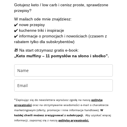
Gotujesz keto / low carb i cenisz proste, sprawdzone
przepisy?
W mailach ode mnie znajdziesz:
✔️ nowe przepisy
✔️ kuchenne triki i inspiracje
✔️ informacje o promocjach i nowościach (czasem z
rabatem tylko dla subskrybentów)
🎁 Na start otrzymasz gratis e-book:
„Keto muffiny – 11 pomysłów na słono i słodko”.
*Zapisując się do newslettera wyrażasz zgodę na naszą
politykę
prywatności
oraz na otrzymywanie wiadomości e-mail o charakterze
marketingowym (oferty, promocje i inne informacje handlowe).
W
każdej chwili możesz zrezygnować z subskrypcji.
Aby uzyskać więcej
informacji, zapoznaj się z naszą
polityką prywatności.