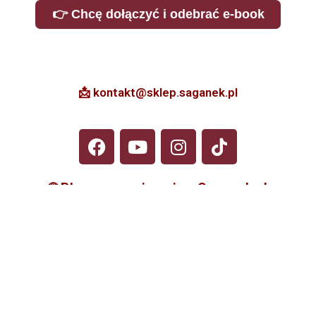
👉 Chcę dołączyć i odebrać e-book
📩 kontakt@sklep.saganek.pl
🌐
Blog z przepisami → Saganek.pl
Regulamin
Polityka prywatności