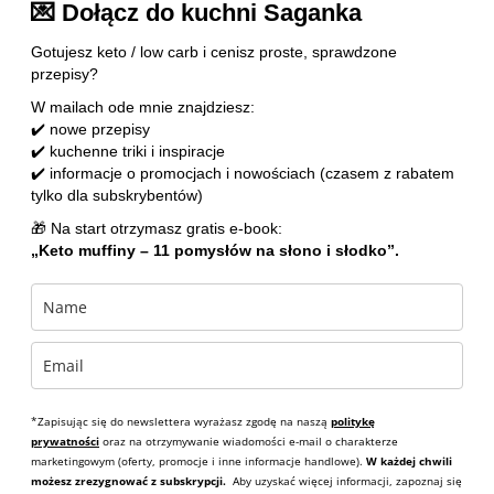
💌 Dołącz do kuchni Saganka
Gotujesz keto / low carb i cenisz proste, sprawdzone
przepisy?
W mailach ode mnie znajdziesz:
✔️ nowe przepisy
✔️ kuchenne triki i inspiracje
✔️ informacje o promocjach i nowościach (czasem z rabatem
tylko dla subskrybentów)
🎁 Na start otrzymasz gratis e-book:
„Keto muffiny – 11 pomysłów na słono i słodko”.
*Zapisując się do newslettera wyrażasz zgodę na naszą
politykę
prywatności
oraz na otrzymywanie wiadomości e-mail o charakterze
marketingowym (oferty, promocje i inne informacje handlowe).
W każdej chwili
możesz zrezygnować z subskrypcji.
Aby uzyskać więcej informacji, zapoznaj się