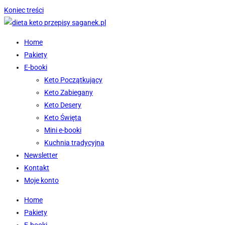
Koniec treści
Home
Pakiety
E-booki
Keto Początkujący
Keto Zabiegany
Keto Desery
Keto Święta
Mini e-booki
Kuchnia tradycyjna
Newsletter
Kontakt
Moje konto
Home
Pakiety