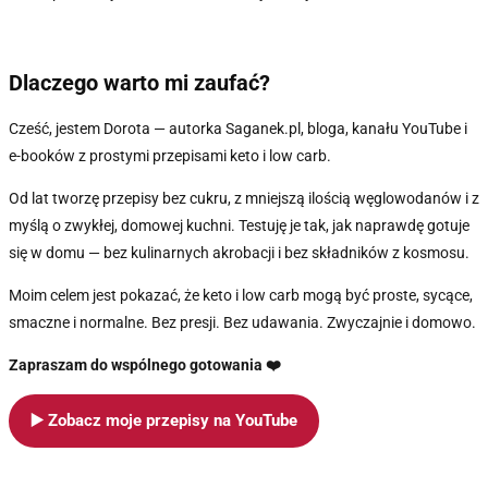
Dlaczego warto mi zaufać?
Cześć, jestem Dorota — autorka Saganek.pl, bloga, kanału YouTube i
e-booków z prostymi przepisami keto i low carb.
Od lat tworzę przepisy bez cukru, z mniejszą ilością węglowodanów i z
myślą o zwykłej, domowej kuchni. Testuję je tak, jak naprawdę gotuje
się w domu — bez kulinarnych akrobacji i bez składników z kosmosu.
Moim celem jest pokazać, że keto i low carb mogą być proste, sycące,
smaczne i normalne. Bez presji. Bez udawania. Zwyczajnie i domowo.
Zapraszam do wspólnego gotowania ❤️
▶️ Zobacz moje przepisy na YouTube