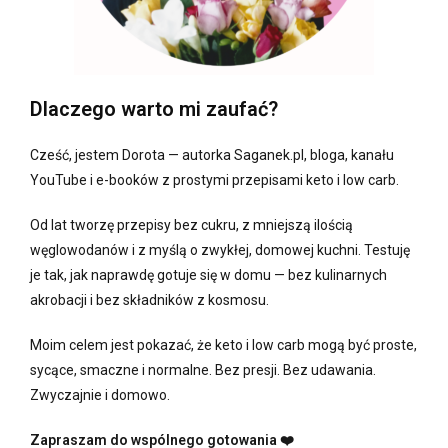
Dlaczego warto mi zaufać?
Cześć, jestem Dorota — autorka Saganek.pl, bloga, kanału
YouTube i e-booków z prostymi przepisami keto i low carb.
Od lat tworzę przepisy bez cukru, z mniejszą ilością
węglowodanów i z myślą o zwykłej, domowej kuchni. Testuję
je tak, jak naprawdę gotuje się w domu — bez kulinarnych
akrobacji i bez składników z kosmosu.
Moim celem jest pokazać, że keto i low carb mogą być proste,
sycące, smaczne i normalne. Bez presji. Bez udawania.
Zwyczajnie i domowo.
Zapraszam do wspólnego gotowania ❤️