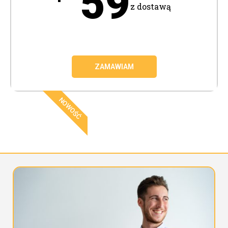
59
z dostawą
ZAMAWIAM
NOWOŚĆ