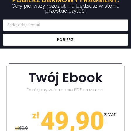
Cały pierwszy rozdział, nie będziesz w stanie
przestać czytać!
POBIERZ
Twój Ebook
Dostępny w formacie PDF oraz mobi
49,90
zł
z vat
zł
69.9