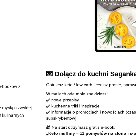
💌 Dołącz do kuchni Sagank
Gotujesz keto / low carb i cenisz proste, spra
 e-booków z
W mailach ode mnie znajdziesz:
✔️ nowe przepisy
✔️ kuchenne triki i inspiracje
z myślą o zwykłej,
✔️ informacje o promocjach i nowościach (czas
z kulinarnych
subskrybentów)
🎁 Na start otrzymasz gratis e-book:
„Keto muffiny – 11 pomysłów na słono i sł