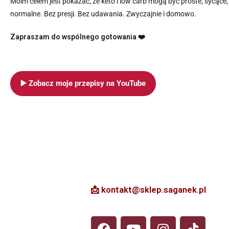
Moim celem jest pokazać, że keto i low carb mogą być proste, sycące
normalne. Bez presji. Bez udawania. Zwyczajnie i domowo.
Zapraszam do wspólnego gotowania ❤️
▶️ Zobacz moje przepisy na YouTube
📩 kontakt@sklep.saganek.pl