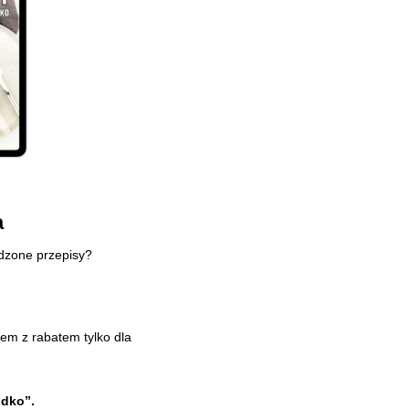
a
wdzone przepisy?
em z rabatem tylko dla
odko”.