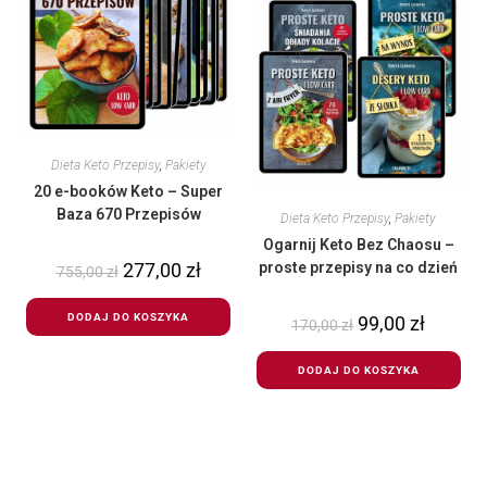
Dieta Keto Przepisy
,
Pakiety
20 e-booków Keto – Super
Baza 670 Przepisów
Dieta Keto Przepisy
,
Pakiety
Ogarnij Keto Bez Chaosu –
proste przepisy na co dzień
277,00
zł
755,00
zł
DODAJ DO KOSZYKA
99,00
zł
170,00
zł
DODAJ DO KOSZYKA