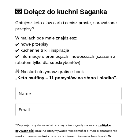
💌 Dołącz do kuchni Saganka
Gotujesz keto / low carb i cenisz proste, sprawdzone
przepisy?
W mailach ode mnie znajdziesz:
✔️ nowe przepisy
✔️ kuchenne triki i inspiracje
✔️ informacje o promocjach i nowościach (czasem z
rabatem tylko dla subskrybentów)
🎁 Na start otrzymasz gratis e-book:
„Keto muffiny – 11 pomysłów na słono i słodko”.
*Zapisując się do newslettera wyrażasz zgodę na naszą
politykę
prywatności
oraz na otrzymywanie wiadomości e-mail o charakterze
marketingowym (oferty, promocje i inne informacje handlowe).
W