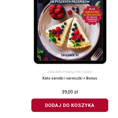
Dieta Keto Przepisy
,
Keto Desery
Keto serniki i serniczki + Bonus
39,00
zł
DODAJ DO KOSZYKA