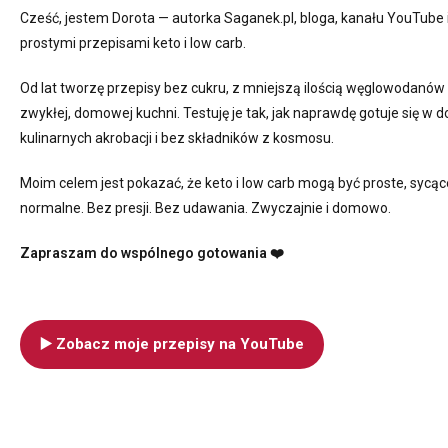
Cześć, jestem Dorota — autorka Saganek.pl, bloga, kanału YouTube 
prostymi przepisami keto i low carb.
Od lat tworzę przepisy bez cukru, z mniejszą ilością węglowodanów 
zwykłej, domowej kuchni. Testuję je tak, jak naprawdę gotuje się w
kulinarnych akrobacji i bez składników z kosmosu.
Moim celem jest pokazać, że keto i low carb mogą być proste, sycąc
normalne. Bez presji. Bez udawania. Zwyczajnie i domowo.
Zapraszam do wspólnego gotowania ❤️
▶️ Zobacz moje przepisy na YouTube