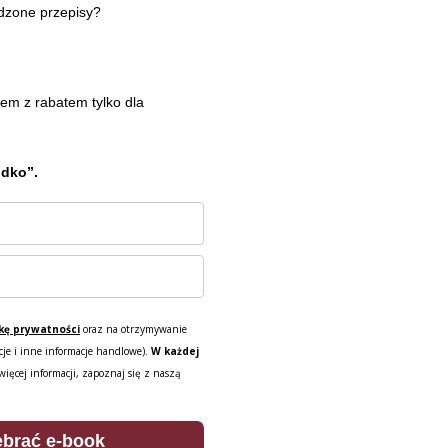
wdzone przepisy?
em z rabatem tylko dla
odko”.
ykę prywatności
oraz na otrzymywanie
cje i inne informacje handlowe).
W każdej
ięcej informacji, zapoznaj się z naszą
ebrać e-book