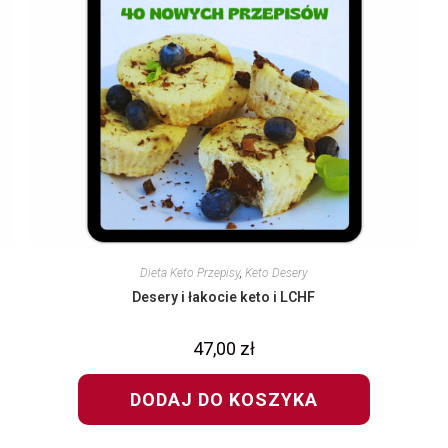
Dieta Keto Przepisy
,
Keto Desery
Desery i łakocie keto i LCHF
47,00
zł
DODAJ DO KOSZYKA