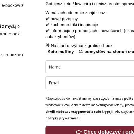
Gotujesz keto / low carb i cenisz proste, spra
i e-booków z
W mailach ode mnie znajdziesz:
✔️ nowe przepisy
✔️ kuchenne triki i inspiracje
i z myślą o
✔️ informacje o promocjach i nowościach (czas
 domu — bez
subskrybentów)
🎁 Na start otrzymasz gratis e-book:
„Keto muffiny – 11 pomysłów na słono i sł
e, smaczne i
*Zapisując się do newslettera wyrażasz zgodę na naszą
polit
wiadomości e-mail o charakterze marketingowym (oferty, promo
chwili możesz zrezygnować z subskrypcji.
Aby uzyskać w
polityką prywatności.
👉 Chcę dołączyć i od