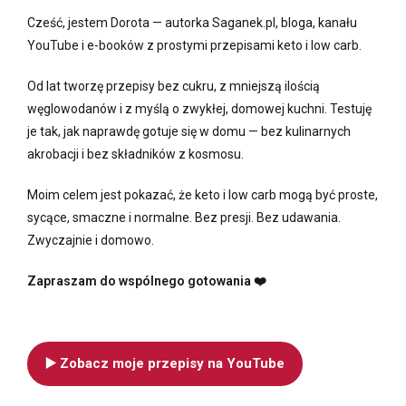
Cześć, jestem Dorota — autorka Saganek.pl, bloga, kanału
YouTube i e-booków z prostymi przepisami keto i low carb.
Od lat tworzę przepisy bez cukru, z mniejszą ilością
węglowodanów i z myślą o zwykłej, domowej kuchni. Testuję
je tak, jak naprawdę gotuje się w domu — bez kulinarnych
akrobacji i bez składników z kosmosu.
Moim celem jest pokazać, że keto i low carb mogą być proste,
sycące, smaczne i normalne. Bez presji. Bez udawania.
Zwyczajnie i domowo.
Zapraszam do wspólnego gotowania ❤️
▶️ Zobacz moje przepisy na YouTube