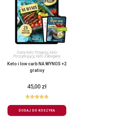
Dieta Keto Przepisy
,
Keto
Początkujący
,
Keto Zabiegany
Keto i low carb NA WYNOS +2
gratisy
45,00
zł
Oceniono
5.00
na 5
DODAJ DO KOSZYKA