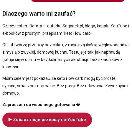
Dlaczego warto mi zaufać?
Cześć, jestem Dorota — autorka Saganek.pl, bloga, kanału YouTube i
e-booków z prostymi przepisami keto i low carb.
Od lat tworzę przepisy bez cukru, z mniejszą ilością węglowodanów i
z myślą o zwykłej, domowej kuchni. Testuję je tak, jak naprawdę
gotuje się w domu — bez kulinarnych akrobacji i bez składników z
kosmosu.
Moim celem jest pokazać, że keto i low carb mogą być proste,
sycące, smaczne i normalne. Bez presji. Bez udawania. Zwyczajnie i
domowo.
Zapraszam do wspólnego gotowania ❤️
▶️ Zobacz moje przepisy na YouTube