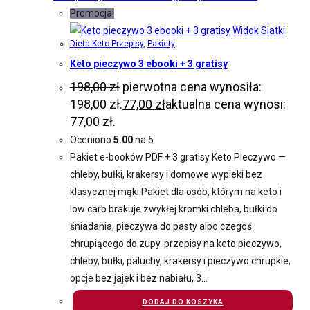
Promocja!
Widok Siatki
Dieta Keto Przepisy
,
Pakiety
Keto pieczywo 3 ebooki + 3 gratisy
198,00
zł
pierwotna cena wynosiła:
198,00 zł.
77,00
zł
aktualna cena wynosi:
77,00 zł.
Oceniono
5.00
na 5
Pakiet e-booków PDF + 3 gratisy Keto Pieczywo —
chleby, bułki, krakersy i domowe wypieki bez
klasycznej mąki Pakiet dla osób, którym na keto i
low carb brakuje zwykłej kromki chleba, bułki do
śniadania, pieczywa do pasty albo czegoś
chrupiącego do zupy. przepisy na keto pieczywo,
chleby, bułki, paluchy, krakersy i pieczywo chrupkie,
opcje bez jajek i bez nabiału, 3…
DODAJ DO KOSZYKA