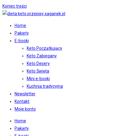
Koniec treści
Home
Pakiety
E-booki
Keto Początkujący
Keto Zabiegany
Keto Desery
Keto Święta
Mini e-booki
Kuchnia tradycyjna
Newsletter
Kontakt
Moje konto
Home
Pakiety