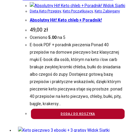
Widok Siatki
Dieta Keto Przepisy
,
Keto Początkujący
,
Keto Zabiegany
Absolutny Hit! Keto chleb + Poradnik!
49,00
zł
Oceniono
5.00
na 5
E-book PDF + poradnik pieczenia Ponad 40
przepisów na domowe pieczywo bez klasycznej
mąki E-book dla osób, którym na keto i low carb
brakuje zwykłej kromki chleba, bułki do śniadania
albo czegoś do zupy. Dostajesz gotową bazę
przepisów i praktyczne wskazówki, dzięki którym
pieczenie keto pieczywa staje się prostsze. ponad
40 przepisów na keto pieczywo, chleby, bułki, pity,
bajgle, krakersy…
DODAJ DO KOSZYKA
Widok Siatki