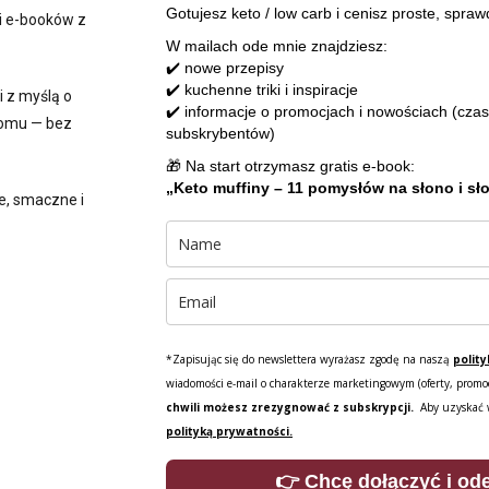
Gotujesz keto / low carb i cenisz proste, spra
i e-booków z
W mailach ode mnie znajdziesz:
✔️ nowe przepisy
✔️ kuchenne triki i inspiracje
i z myślą o
✔️ informacje o promocjach i nowościach (czas
 domu — bez
subskrybentów)
🎁 Na start otrzymasz gratis e-book:
„Keto muffiny – 11 pomysłów na słono i sł
e, smaczne i
*Zapisując się do newslettera wyrażasz zgodę na naszą
polit
wiadomości e-mail o charakterze marketingowym (oferty, promo
chwili możesz zrezygnować z subskrypcji.
Aby uzyskać w
polityką prywatności.
👉 Chcę dołączyć i od