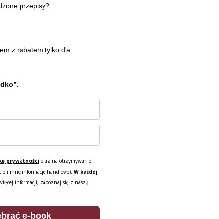
wdzone przepisy?
em z rabatem tylko dla
odko”.
ykę prywatności
oraz na otrzymywanie
cje i inne informacje handlowe).
W każdej
ięcej informacji, zapoznaj się z naszą
ebrać e-book