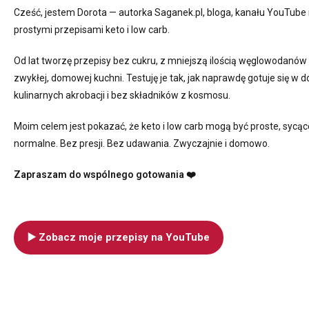
Cześć, jestem Dorota — autorka Saganek.pl, bloga, kanału YouTube 
prostymi przepisami keto i low carb.
Od lat tworzę przepisy bez cukru, z mniejszą ilością węglowodanów 
zwykłej, domowej kuchni. Testuję je tak, jak naprawdę gotuje się w
kulinarnych akrobacji i bez składników z kosmosu.
Moim celem jest pokazać, że keto i low carb mogą być proste, sycąc
normalne. Bez presji. Bez udawania. Zwyczajnie i domowo.
Zapraszam do wspólnego gotowania ❤️
▶️ Zobacz moje przepisy na YouTube