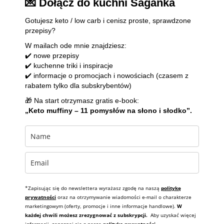
💌 Dołącz do kuchni Saganka
Gotujesz keto / low carb i cenisz proste, sprawdzone
przepisy?
W mailach ode mnie znajdziesz:
✔️ nowe przepisy
✔️ kuchenne triki i inspiracje
✔️ informacje o promocjach i nowościach (czasem z
rabatem tylko dla subskrybentów)
🎁 Na start otrzymasz gratis e-book:
„Keto muffiny – 11 pomysłów na słono i słodko”.
*Zapisując się do newslettera wyrażasz zgodę na naszą
politykę
prywatności
oraz na otrzymywanie wiadomości e-mail o charakterze
marketingowym (oferty, promocje i inne informacje handlowe).
W
każdej chwili możesz zrezygnować z subskrypcji.
Aby uzyskać więcej