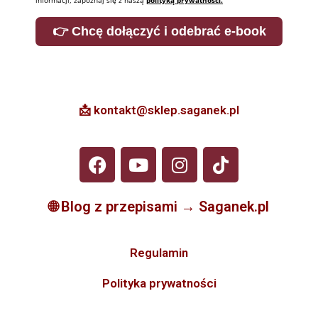
informacji, zapoznaj się z naszą
polityką prywatności.
👉 Chcę dołączyć i odebrać e-book
📩 kontakt@sklep.saganek.pl
🌐
Blog z przepisami → Saganek.pl
Regulamin
Polityka prywatności