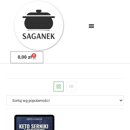
0
0,00
zł