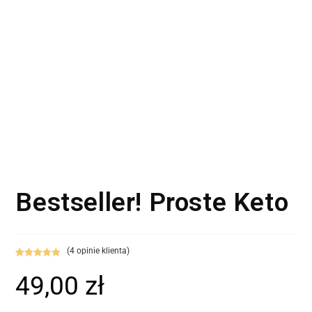
Bestseller! Proste Keto
(
4
opinie klienta)
Oceniony
4
49,00
zł
5.00
na 5 na
podstawie
ocen