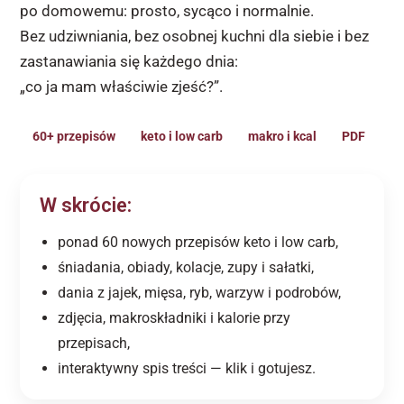
po domowemu: prosto, sycąco i normalnie.
Bez udziwniania, bez osobnej kuchni dla siebie i bez
zastanawiania się każdego dnia:
„co ja mam właściwie zjeść?”.
60+ przepisów
keto i low carb
makro i kcal
PDF
W skrócie:
ponad 60 nowych przepisów keto i low carb,
śniadania, obiady, kolacje, zupy i sałatki,
dania z jajek, mięsa, ryb, warzyw i podrobów,
zdjęcia, makroskładniki i kalorie przy
przepisach,
interaktywny spis treści — klik i gotujesz.