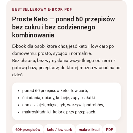
klientów
BESTSELLEROWY E-BOOK PDF
Proste Keto — ponad 60 przepisów
bez cukru i bez codziennego
kombinowania
E-book dla osób, które chcą jeść keto i low carb po
domowemu: prosto, sycąco i normalnie.
Bez chaosu, bez wymyślania wszystkiego od zera i z
gotową bazą przepisów, do której można wracać na co
dzień.
ponad 60 przepisów keto i low carb,
śniadania, obiady, kolacje, zupy i sałatki,
dania z jajek, mięsa, ryb, warzyw i podrobów,
makroskładniki i kalorie przy przepisach.
60+ przepisów
keto / low carb
makro i kcal
PDF