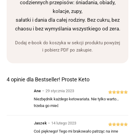
codziennych przepisów: śniadania, obiady,
kolacje, zupy,
sałatki i dania dla całej rodziny. Bez cukru, bez
chaosu i bez wymyślania wszystkiego od zera.
Dodaj e-book do koszyka w sekcji produktu powyżej
i pobierz PDF po zakupie.
4 opinie dla
Bestseller! Proste Keto
Ane
–
29 stycznia 2023
Oceniono
5
Niezbędnik każdego ketowariata. Nie tylko warto…
na 5
trzeba go mieć
Jaszek
–
14 lutego 2023
Oceniono
5
Coś pięknego! Tego mi brakowało patrząc na inne