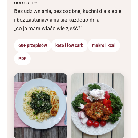
normalnie.
Bez udziwniania, bez osobnej kuchni dla siebie
i bez zastanawiania się każdego dnia:
„co ja mam właściwie zjeść?”.
60+ przepisów
keto i low carb
makro i kcal
PDF