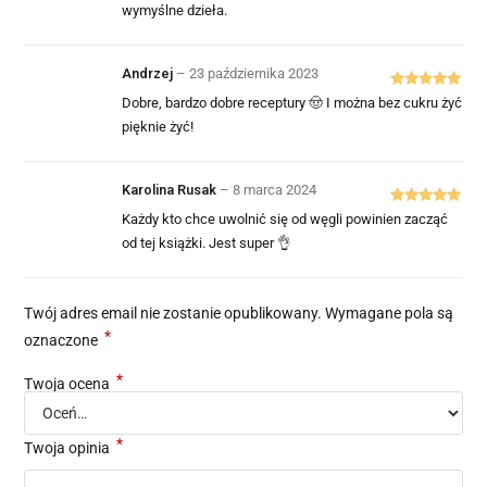
na 5
wymyślne dzieła.
Andrzej
–
23 października 2023
Oceniono
5
Dobre, bardzo dobre receptury 🤠 I można bez cukru żyć
na 5
pięknie żyć!
Karolina Rusak
–
8 marca 2024
Oceniono
5
Każdy kto chce uwolnić się od węgli powinien zacząć
na 5
od tej książki. Jest super 👌
Twój adres email nie zostanie opublikowany.
Wymagane pola są
*
oznaczone
*
Twoja ocena
*
Twoja opinia