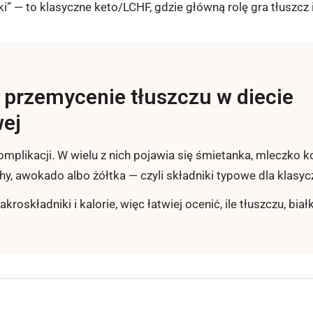
ki” — to klasyczne keto/LCHF, gdzie główną rolę gra tłuszcz
 przemycenie tłuszczu w diecie
ej
omplikacji. W wielu z nich pojawia się śmietanka, mleczko 
hy, awokado albo żółtka — czyli składniki typowe dla klasyc
roskładniki i kalorie, więc łatwiej ocenić, ile tłuszczu, b