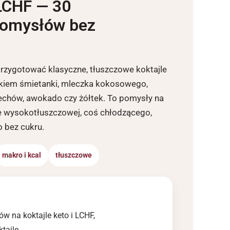
 LCHF — 30
pomysłów bez
przygotować klasyczne, tłuszczowe koktajle
tkiem śmietanki, mleczka kokosowego,
rzechów, awokado czy żółtek. To pomysły na
ie wysokotłuszczowej, coś chłodzącego,
 bez cukru.
makro i kcal
tłuszczowe
w na koktajle keto i LCHF,
tajle,