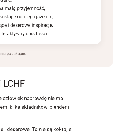
 na małą przyjemność,
oktajle na cieplejsze dni,
ce i deserowe inspiracje,
nteraktywny spis treści.
nia po zakupie.
 i LCHF
le człowiek naprawdę nie ma
m: kilka składników, blender i
e i deserowe. To nie są koktajle