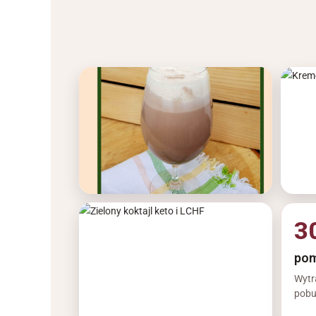
3
pom
Wytr
pobu