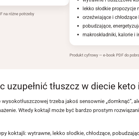
lekko słodkie propozycje
HF na różne potrzeby
orzeźwiające i chłodzące k
pobudzające, energetyzują
makroskładniki, kalorie i i
Produkt cyfrowy — e-book PDF do pobra
 uzupełnić tłuszcz w diecie keto
ecie wysokotłuszczowej trzeba jakoś sensownie „domknąć”, a
smażenie. Wtedy koktajl może być bardzo prostym rozwiązanie
py koktajli: wytrawne, lekko słodkie, chłodzące, pobudzając