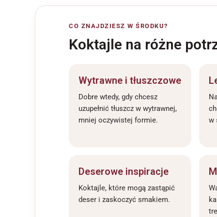
CO ZNAJDZIESZ W ŚRODKU?
Koktajle na różne pot
Wytrawne i tłuszczowe
L
Dobre wtedy, gdy chcesz
Na
uzupełnić tłuszcz w wytrawnej,
ch
mniej oczywistej formie.
w 
Deserowe inspiracje
M
Koktajle, które mogą zastąpić
Wa
deser i zaskoczyć smakiem.
ka
tr