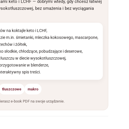
lami keto i LCHF — dobrymi wtedy, gdy chcesz łatwiej
wysokotłuszczowej, bez smażenia i bez wyciągania
w na koktajle keto i LCHF,
azie m.in. śmietanki, mleczka kokosowego, mascarpone,
zechów i żółtek,
ko słodkie, chłodzące, pobudzające i deserowe,
tłuszczu w diecie wysokotłuszczowej,
e przygotowanie w blenderze,
interaktywny spis treści.
tłuszczowe
makro
ierasz e-book PDF na swoje urządzenie.