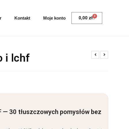
0
0,00
zł
r
Kontakt
Moje konto
 i lchf
HF — 30 tłuszczowych pomysłów bez