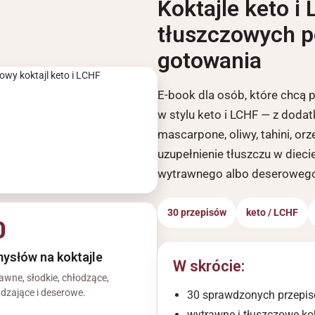
Koktajle keto i
tłuszczowych 
gotowania
E-book dla osób, które chcą 
w stylu keto i LCHF — z doda
mascarpone, oliwy, tahini, o
uzupełnienie tłuszczu w diec
wytrawnego albo deserowego
30 przepisów
keto / LCHF
0
ysłów na koktajle
W skrócie:
awne, słodkie, chłodzące,
dzające i deserowe.
30 sprawdzonych przepisó
wytrawne i tłuszczowe kok