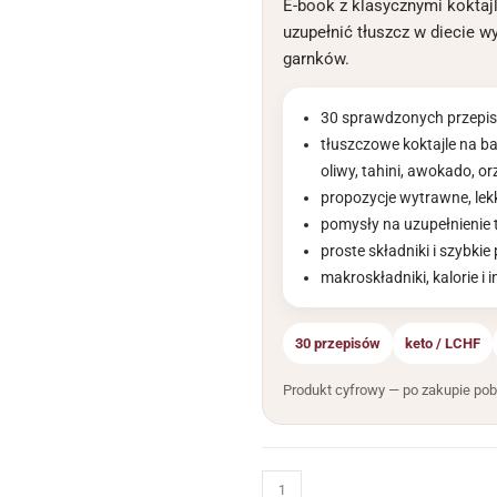
E-book z klasycznymi koktaj
uzupełnić tłuszcz w diecie 
garnków.
30 sprawdzonych przepisó
tłuszczowe koktajle na b
oliwy, tahini, awokado, or
propozycje wytrawne, lek
pomysły na uzupełnienie 
proste składniki i szybki
makroskładniki, kalorie i 
30 przepisów
keto / LCHF
Produkt cyfrowy — po zakupie pob