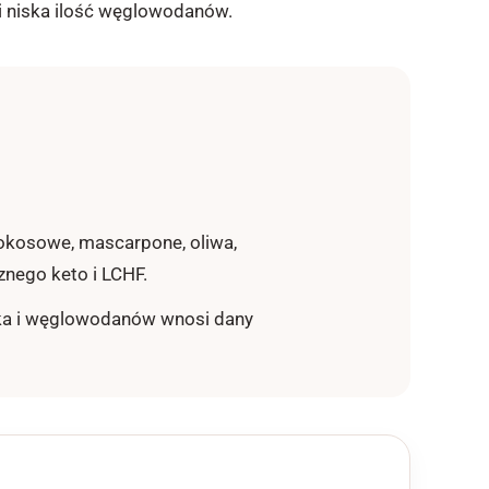
 i niska ilość węglowodanów.
kokosowe, mascarpone, oliwa,
znego keto i LCHF.
iałka i węglowodanów wnosi dany