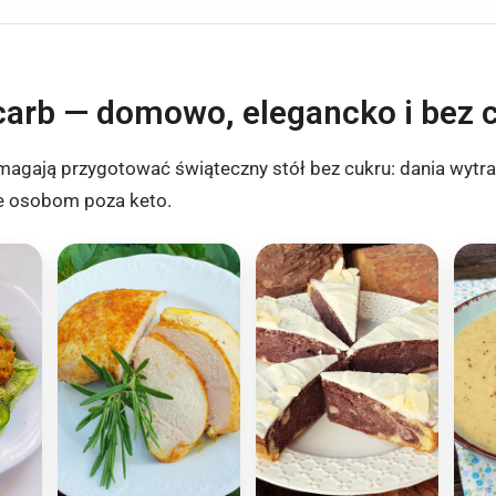
 carb — domowo, elegancko i bez 
agają przygotować świąteczny stół bez cukru: dania wytrawne,
e osobom poza keto.