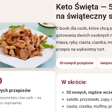
Keto Święta — 
na świąteczny s
E-book dla osób, które chcą 
gotowania dwóch osobnych men
mięsa, ryby, ciasta, ciastka, mu
przepis na wykwintny tort.
50 nowych przepisów
świąte
0
W skrócie:
ych przepisów
50 nowych, nigdzie wcze
teczne keto i low carb — na
sałatki, przystawki, zupy, 
ko i wytrawnie.
ciasta, ciastka, muffiny, pi