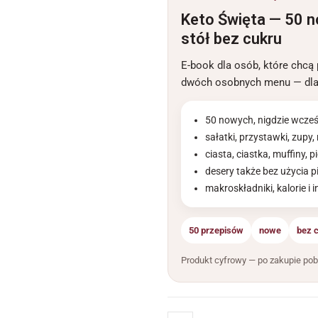
Keto Święta — 50 
stół bez cukru
E-book dla osób, które chcą
dwóch osobnych menu — dla si
50 nowych, nigdzie wcześ
sałatki, przystawki, zupy, 
ciasta, ciastka, muffiny, p
desery także bez użycia p
makroskładniki, kalorie i 
50 przepisów
nowe
bez 
Produkt cyfrowy — po zakupie pob