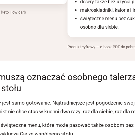
desery także bez użycia p
makroskładniki, kalorie i i
keto i low carb
świąteczne menu bez cukr
osobno dla siebie.
Produkt cyfrowy — e-book PDF do pobra
 muszą oznaczać osobnego talerz
 stołu
e jest samo gotowanie. Najtrudniejsze jest pogodzenie swoje
kt nie chce stać w kuchni dwa razy: raz dla siebie, raz dla re
świąteczne menu, które może pasować także osobom bez k
wyklucza Cię ze wspólnego stołu.