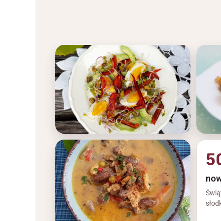
5
now
Świą
słod