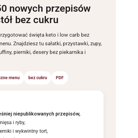
50 nowych przepisów
tół bez cukru
przygotować święta keto i low carb bez
u. Znajdziesz tu sałatki, przystawki, zupy,
ffiny, pierniki, desery bez piekarnika i
czne menu
bez cukru
PDF
śniej niepublikowanych przepisów,
mięsa i ryby,
erniki i wykwintny tort,