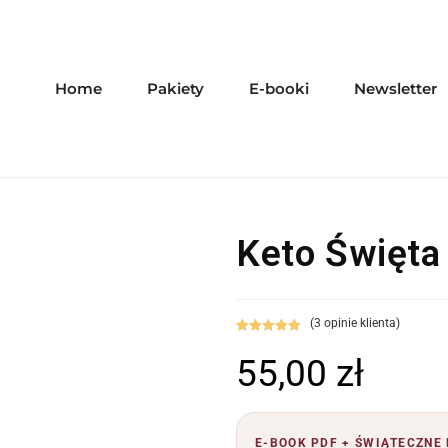
Home
Pakiety
E-booki
Newsletter
Keto Święta 
(
3
opinie klienta)
Oceniony
3
55,00
zł
5.00
na 5 na
podstawie
ocen
klientów
E-BOOK PDF + ŚWIĄTECZNE