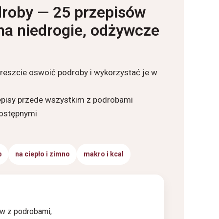
roby — 25 przepisów
 na niedrogie, odżywcze
wreszcie oswoić podroby i wykorzystać je w
episy przede wszystkim z podrobami
dostępnymi
b
na ciepło i zimno
makro i kcal
w z podrobami,