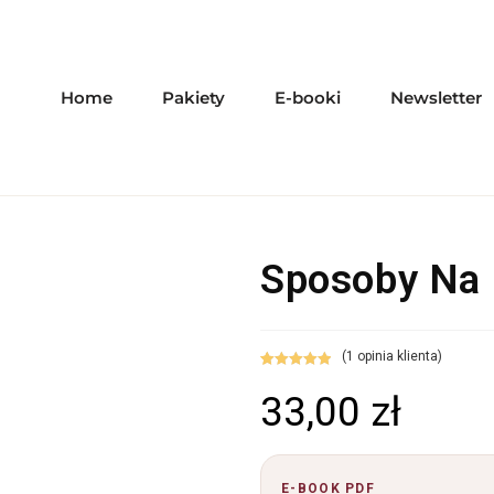
Home
Pakiety
E-booki
Newsletter
Sposoby Na
(
1
opinia klienta)
Oceniony
1
33,00
zł
5.00
na 5 na
podstawie
oceny klienta
E-BOOK PDF