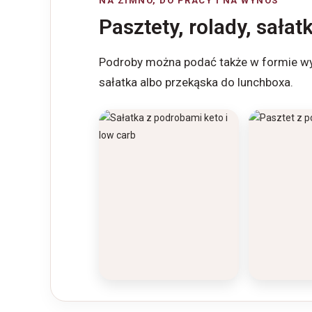
NA ZIMNO, DO PRACY I NA WYNOS
Pasztety, rolady, sałatk
Podroby można podać także w formie wygo
sałatka albo przekąska do lunchboxa.