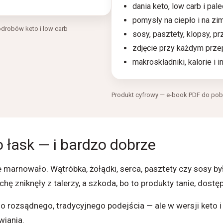
dania keto, low carb i pal
pomysły na ciepło i na zi
odrobów keto i low carb
sosy, pasztety, klopsy, pr
zdjęcie przy każdym przep
makroskładniki, kalorie i i
Produkt cyfrowy — e-book PDF do pobr
 łask — i bardzo dobrze
nie marnowało. Wątróbka, żołądki, serca, pasztety czy sosy b
 zniknęły z talerzy, a szkoda, bo to produkty tanie, dostę
 rozsądnego, tradycyjnego podejścia — ale w wersji keto i 
wiania.