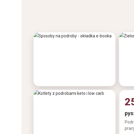
2
pys
Podr
pracy