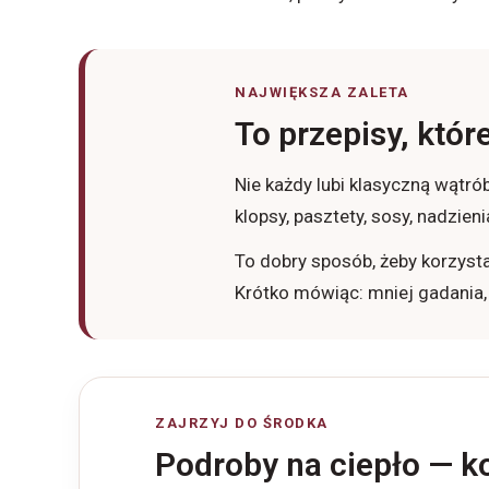
NAJWIĘKSZA ZALETA
To przepisy, któ
Nie każdy lubi klasyczną wątró
klopsy, pasztety, sosy, nadzieni
To dobry sposób, żeby korzystać
Krótko mówiąc: mniej gadania,
ZAJRZYJ DO ŚRODKA
Podroby na ciepło — k