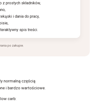
eo z prostych składników,
mno,
zekąski i dania do pracy,
isie,
nteraktywny spis treści.
ania po zakupie.
yły normalną częścią
pne i bardzo wartościowe.
low carb: