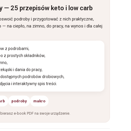
 — 25 przepisów keto i low carb
oswoić podroby i przygotować z nich praktyczne,
— na ciepło, na zimno, do pracy, na wynos i dla całej
ów z podrobami,
leo z prostych składników,
imno,
zekąski i dania do pracy,
o dostępnych podrobów drobiowych,
djęcia i interaktywny spis treści.
arb
podroby
makro
bierasz e-book PDF na swoje urządzenie.