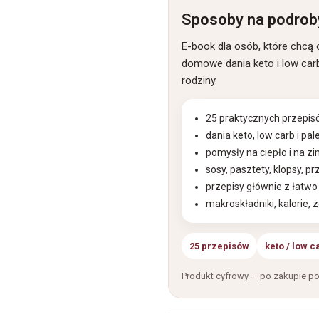
Sposoby na podroby
E-book dla osób, które chcą 
domowe dania keto i low carb 
rodziny.
25 praktycznych przepis
dania keto, low carb i pa
pomysły na ciepło i na z
sosy, pasztety, klopsy, pr
przepisy głównie z łatw
makroskładniki, kalorie, z
25 przepisów
keto / low c
Produkt cyfrowy — po zakupie po