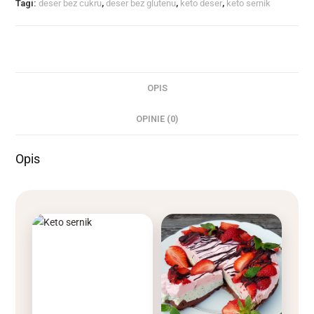
Tagi:
deser bez cukru
,
deser bez glutenu
,
keto deser
,
keto sernik
OPIS
OPINIE (0)
Opis