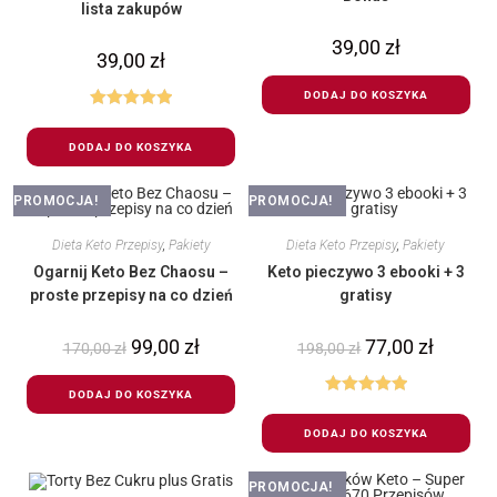
lista zakupów
39,00
zł
39,00
zł
DODAJ DO KOSZYKA
Oceniono
5.00
na 5
DODAJ DO KOSZYKA
PROMOCJA!
PROMOCJA!
Dieta Keto Przepisy
,
Pakiety
Dieta Keto Przepisy
,
Pakiety
Ogarnij Keto Bez Chaosu –
Keto pieczywo 3 ebooki + 3
proste przepisy na co dzień
gratisy
99,00
zł
77,00
zł
170,00
zł
198,00
zł
DODAJ DO KOSZYKA
Oceniono
5.00
na 5
DODAJ DO KOSZYKA
PROMOCJA!