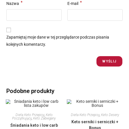
*
*
Nazwa
E-mail
Zapamiętaj moje dane w tej przeglądarce podczas pisania
kolejnych komentarzy.
Podobne produkty
Dieta Keto Przepisy
,
Keto
Dieta Keto Przepisy
,
Keto Desery
Początkujący
,
Keto Zabiegany
Keto serniki i serniczki +
Śniadania keto i low carb
Bonus