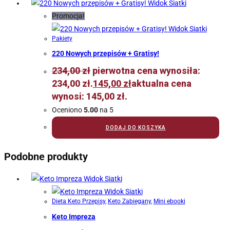
Widok Siatki
Promocja!
Widok Siatki
Pakiety
220 Nowych przepisów + Gratisy!
234,00
zł
pierwotna cena wynosiła:
234,00 zł.
145,00
zł
aktualna cena
wynosi: 145,00 zł.
Oceniono
5.00
na 5
DODAJ DO KOSZYKA
Podobne produkty
Widok Siatki
Widok Siatki
Dieta Keto Przepisy
,
Keto Zabiegany
,
Mini ebooki
Keto Impreza