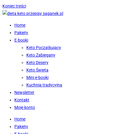
Koniec treści
Home
Pakiety
E-booki
Keto Początkujący
Keto Zabiegany
Keto Desery
Keto Święta
Mini e-booki
Kuchnia tradycyjna
Newsletter
Kontakt
Moje konto
Home
Pakiety