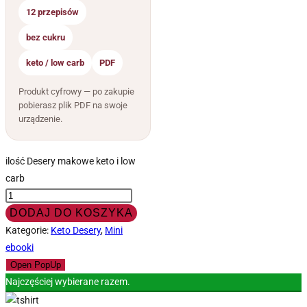
12 przepisów
bez cukru
keto / low carb
PDF
Produkt cyfrowy — po zakupie
pobierasz plik PDF na swoje
urządzenie.
ilość Desery makowe keto i low
carb
DODAJ DO KOSZYKA
Kategorie:
Keto Desery
,
Mini
ebooki
Open PopUp
Najczęściej wybierane razem.