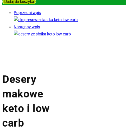
Dodaj do koszyka
Poprzedni wpis
Następny wpis
Desery
makowe
keto i low
carb