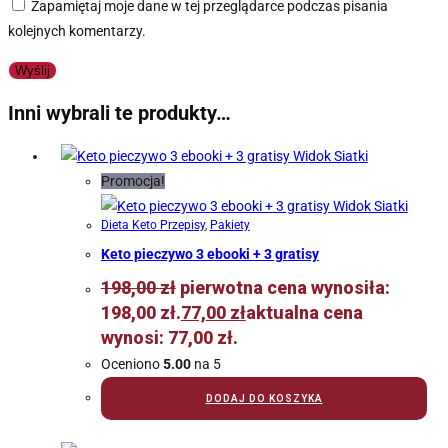
Zapamiętaj moje dane w tej przeglądarce podczas pisania
kolejnych komentarzy.
Inni wybrali te produkty…
Widok Siatki
Promocja!
Widok Siatki
Dieta Keto Przepisy
,
Pakiety
Keto pieczywo 3 ebooki + 3 gratisy
198,00
zł
pierwotna cena wynosiła:
198,00 zł.
77,00
zł
aktualna cena
wynosi: 77,00 zł.
Oceniono
5.00
na 5
DODAJ DO KOSZYKA