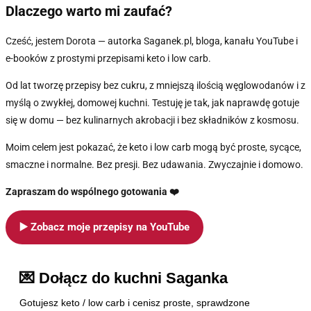
Dlaczego warto mi zaufać?
Cześć, jestem Dorota — autorka Saganek.pl, bloga, kanału YouTube i
e-booków z prostymi przepisami keto i low carb.
Od lat tworzę przepisy bez cukru, z mniejszą ilością węglowodanów i z
myślą o zwykłej, domowej kuchni. Testuję je tak, jak naprawdę gotuje
się w domu — bez kulinarnych akrobacji i bez składników z kosmosu.
Moim celem jest pokazać, że keto i low carb mogą być proste, sycące,
smaczne i normalne. Bez presji. Bez udawania. Zwyczajnie i domowo.
Zapraszam do wspólnego gotowania ❤️
▶️ Zobacz moje przepisy na YouTube
💌 Dołącz do kuchni Saganka
Gotujesz keto / low carb i cenisz proste, sprawdzone