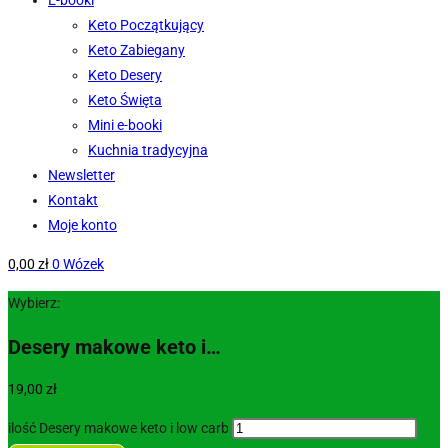
E-booki
Keto Początkujący
Keto Zabiegany
Keto Desery
Keto Święta
Mini e-booki
Kuchnia tradycyjna
Newsletter
Kontakt
Moje konto
0,00
zł
0
Wózek
Wybierz:
Desery makowe keto i…
19,00
zł
ilość Desery makowe keto i low carb