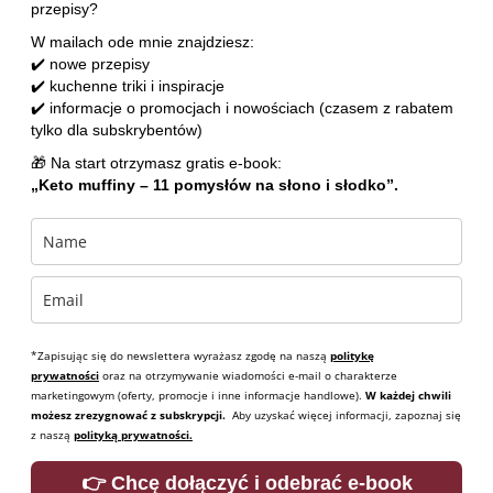
przepisy?
W mailach ode mnie znajdziesz:
✔️ nowe przepisy
✔️ kuchenne triki i inspiracje
✔️ informacje o promocjach i nowościach (czasem z rabatem
tylko dla subskrybentów)
🎁 Na start otrzymasz gratis e-book:
„Keto muffiny – 11 pomysłów na słono i słodko”.
*Zapisując się do newslettera wyrażasz zgodę na naszą
politykę
prywatności
oraz na otrzymywanie wiadomości e-mail o charakterze
marketingowym (oferty, promocje i inne informacje handlowe).
W każdej chwili
możesz zrezygnować z subskrypcji.
Aby uzyskać więcej informacji, zapoznaj się
z naszą
polityką prywatności.
👉 Chcę dołączyć i odebrać e-book