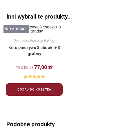
Inni wybrali te produkty…
PROMOCJA!
Dieta Keto Przepisy
,
Pakiety
Keto pieczywo 3 ebooki + 3
gratisy
77,00
zł
198,00
zł
Oceniono
5.00
na 5
DODAJ DO KOSZYKA
Podobne produkty