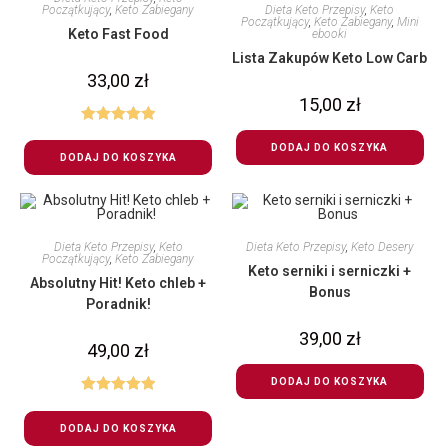
Dieta Keto Przepisy
,
Keto
Początkujący
,
Keto Zabiegany
Początkujący
,
Keto Zabiegany
,
Mini
Keto Fast Food
ebooki
Lista Zakupów Keto Low Carb
33,00
zł
15,00
zł
Oceniono
DODAJ DO KOSZYKA
5.00
na 5
DODAJ DO KOSZYKA
Dieta Keto Przepisy
,
Keto
Dieta Keto Przepisy
,
Keto Desery
Początkujący
,
Keto Zabiegany
Keto serniki i serniczki +
Absolutny Hit! Keto chleb +
Bonus
Poradnik!
39,00
zł
49,00
zł
DODAJ DO KOSZYKA
Oceniono
5.00
na 5
DODAJ DO KOSZYKA