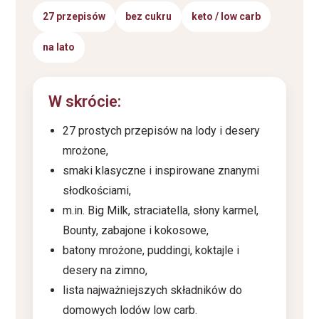
27 przepisów
bez cukru
keto / low carb
na lato
W skrócie:
27 prostych przepisów na lody i desery
mrożone,
smaki klasyczne i inspirowane znanymi
słodkościami,
m.in. Big Milk, straciatella, słony karmel,
Bounty, zabajone i kokosowe,
batony mrożone, puddingi, koktajle i
desery na zimno,
lista najważniejszych składników do
domowych lodów low carb.