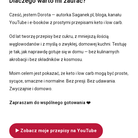
Dlaczego warto mi zaufać?
Cześć, jestem Dorota — autorka Saganek.pl, bloga, kanału
YouTube i e-booków z prostymi przepisami keto i low carb.
Od lat tworzę przepisy bez cukru, z mniejszą ilością
węglowodanów i z myślą o zwykłej, domowej kuchni. Testuję
je tak, jak naprawdę gotuje się w domu — bez kulinarnych
akrobacji i bez składników z kosmosu.
Moim celem jest pokazać, że keto i low carb mogą być proste,
sycące, smaczne i normalne. Bez presji. Bez udawania.
Zwyczajnie i domowo.
Zapraszam do wspólnego gotowania ❤️
▶️ Zobacz moje przepisy na YouTube