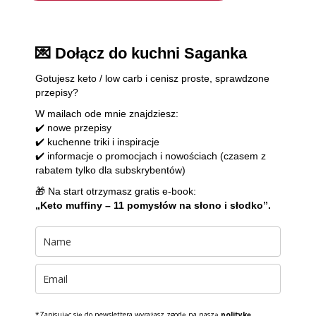
💌 Dołącz do kuchni Saganka
Gotujesz keto / low carb i cenisz proste, sprawdzone
przepisy?
W mailach ode mnie znajdziesz:
✔️ nowe przepisy
✔️ kuchenne triki i inspiracje
✔️ informacje o promocjach i nowościach (czasem z
rabatem tylko dla subskrybentów)
🎁 Na start otrzymasz gratis e-book:
„Keto muffiny – 11 pomysłów na słono i słodko”.
*Zapisując się do newslettera wyrażasz zgodę na naszą
politykę