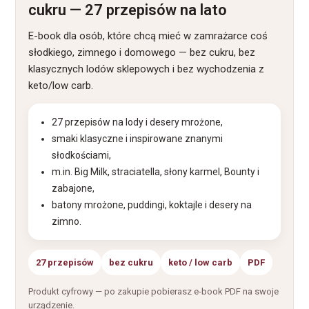
cukru — 27 przepisów na lato
E-book dla osób, które chcą mieć w zamrażarce coś
słodkiego, zimnego i domowego — bez cukru, bez
klasycznych lodów sklepowych i bez wychodzenia z
keto/low carb.
27 przepisów na lody i desery mrożone,
smaki klasyczne i inspirowane znanymi
słodkościami,
m.in. Big Milk, straciatella, słony karmel, Bounty i
zabajone,
batony mrożone, puddingi, koktajle i desery na
zimno.
27 przepisów
bez cukru
keto / low carb
PDF
Produkt cyfrowy — po zakupie pobierasz e-book PDF na swoje
urządzenie.