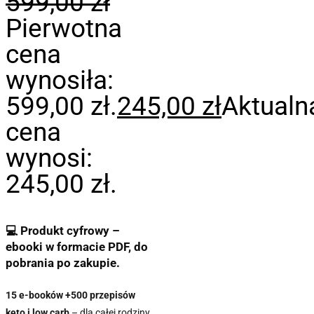
599,00
zł
Pierwotna
cena
wynosiła:
599,00 zł.
245,00
zł
Aktualn
cena
wynosi:
245,00 zł.
💻
Produkt cyfrowy –
ebooki w formacie PDF, do
pobrania po zakupie.
15 e-booków +500 przepisów
keto i low carb
– dla całej rodziny,