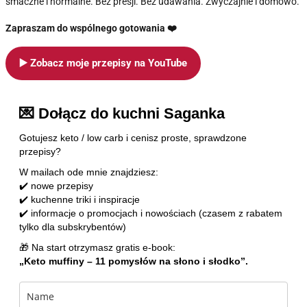
smaczne i normalne. Bez presji. Bez udawania. Zwyczajnie i domowo.
Zapraszam do wspólnego gotowania ❤️
▶️ Zobacz moje przepisy na YouTube
💌 Dołącz do kuchni Saganka
Gotujesz keto / low carb i cenisz proste, sprawdzone
przepisy?
W mailach ode mnie znajdziesz:
✔️ nowe przepisy
✔️ kuchenne triki i inspiracje
✔️ informacje o promocjach i nowościach (czasem z rabatem
tylko dla subskrybentów)
🎁 Na start otrzymasz gratis e-book:
„Keto muffiny – 11 pomysłów na słono i słodko”.