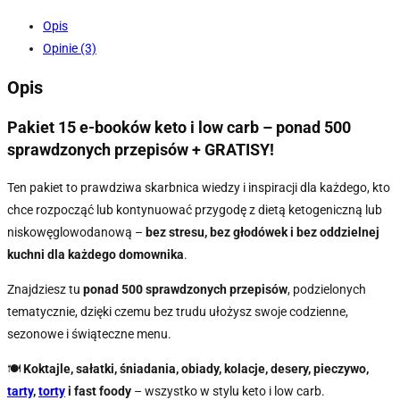
Opis
Opinie (3)
Opis
Pakiet 15 e-booków keto i low carb – ponad 500
sprawdzonych przepisów + GRATISY!
Ten pakiet to prawdziwa skarbnica wiedzy i inspiracji dla każdego, kto
chce rozpocząć lub kontynuować przygodę z dietą ketogeniczną lub
niskowęglowodanową –
bez stresu, bez głodówek i bez oddzielnej
kuchni dla każdego domownika
.
Znajdziesz tu
ponad 500 sprawdzonych przepisów
, podzielonych
tematycznie, dzięki czemu bez trudu ułożysz swoje codzienne,
sezonowe i świąteczne menu.
🍽️
Koktajle, sałatki, śniadania, obiady, kolacje, desery, pieczywo,
tarty
,
torty
i fast foody
– wszystko w stylu keto i low carb.