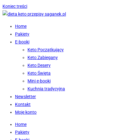
Koniec treści
Home
Pakiety
E-booki
Keto Początkujący
Keto Zabiegany
Keto Desery
Keto Święta
Mini e-booki
Kuchnia tradycyjna
Newsletter
Kontakt
Moje konto
Home
Pakiety