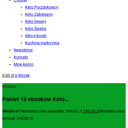
E-booki
Keto Początkujący
Keto Zabiegany
Keto Desery
Keto Święta
Mini e-booki
Kuchnia tradycyjna
Newsletter
Kontakt
Moje konto
0,00
zł
0
Wózek
Wybierz:
Pakiet 15 ebooków Keto…
599,00
zł
Pierwotna cena wynosiła: 599,00 zł.
245,00
zł
Aktualna cena
wynosi: 245,00 zł.