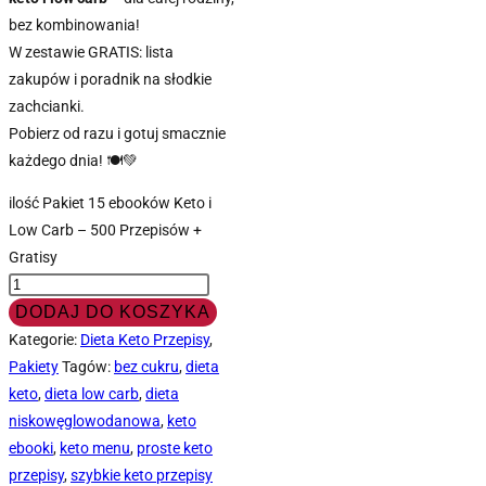
bez kombinowania!
W zestawie GRATIS: lista
zakupów i poradnik na słodkie
zachcianki.
Pobierz od razu i gotuj smacznie
każdego dnia! 🍽️💚
ilość Pakiet 15 ebooków Keto i
Low Carb – 500 Przepisów +
Gratisy
DODAJ DO KOSZYKA
Kategorie:
Dieta Keto Przepisy
,
Pakiety
Tagów:
bez cukru
,
dieta
keto
,
dieta low carb
,
dieta
niskowęglowodanowa
,
keto
ebooki
,
keto menu
,
proste keto
przepisy
,
szybkie keto przepisy