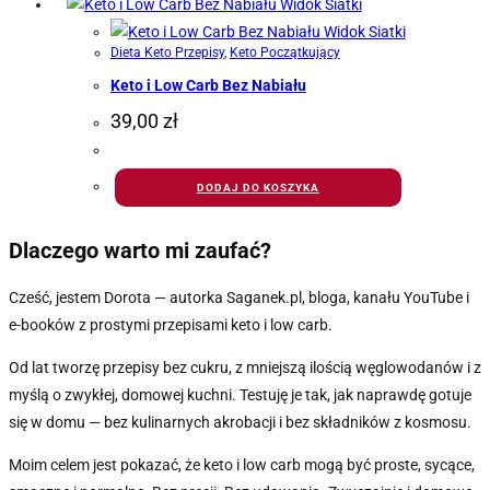
Widok Siatki
Widok Siatki
Dieta Keto Przepisy
,
Keto Początkujący
Keto i Low Carb Bez Nabiału
39,00
zł
DODAJ DO KOSZYKA
Dlaczego warto mi zaufać?
Cześć, jestem Dorota — autorka Saganek.pl, bloga, kanału YouTube i
e-booków z prostymi przepisami keto i low carb.
Od lat tworzę przepisy bez cukru, z mniejszą ilością węglowodanów i z
myślą o zwykłej, domowej kuchni. Testuję je tak, jak naprawdę gotuje
się w domu — bez kulinarnych akrobacji i bez składników z kosmosu.
Moim celem jest pokazać, że keto i low carb mogą być proste, sycące,