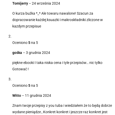
Tomijerry
–
24 września 2024
O kurza buźka *_* Ale towaru nawalone! Szacun za
dopracowanie każdej ksuazki i makroskładniki zliczone w
kazdym przepisue
Oceniono
5
na 5
gośka
–
3 grudnia 2024
piękne ebooki I taka niska cena i tyle przepisów… nic tylko
Gotować !
Oceniono
5
na 5
Witto
–
11 grudnia 2024
Znam twoje przepisy z you tuba i wiedziałem że to będą dobrze
wydane pieniądze , Konkret konkret i jeszcze raz konkret jest