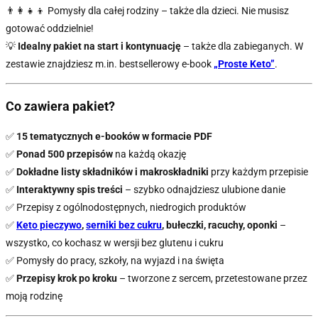
👨‍👩‍👧‍👦 Pomysły dla całej rodziny – także dla dzieci. Nie musisz
gotować oddzielnie!
💡
Idealny pakiet na start i kontynuację
– także dla zabieganych. W
zestawie znajdziesz m.in. bestsellerowy e-book
„Proste Keto”
.
Co zawiera pakiet?
✅
15 tematycznych e-booków w formacie PDF
✅
Ponad 500 przepisów
na każdą okazję
✅
Dokładne listy składników i makroskładniki
przy każdym przepisie
✅
Interaktywny spis treści
– szybko odnajdziesz ulubione danie
✅ Przepisy z ogólnodostępnych, niedrogich produktów
✅
Keto pieczywo
,
serniki bez cukru
, bułeczki, racuchy, oponki
–
wszystko, co kochasz w wersji bez glutenu i cukru
✅ Pomysły do pracy, szkoły, na wyjazd i na święta
✅
Przepisy krok po kroku
– tworzone z sercem, przetestowane przez
moją rodzinę