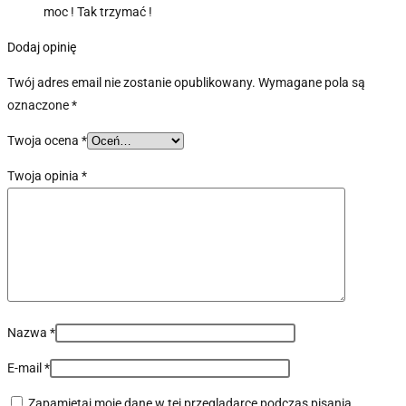
moc ! Tak trzymać !
Dodaj opinię
Twój adres email nie zostanie opublikowany.
Wymagane pola są
oznaczone
*
Twoja ocena
*
Twoja opinia
*
Nazwa
*
E-mail
*
Zapamiętaj moje dane w tej przeglądarce podczas pisania