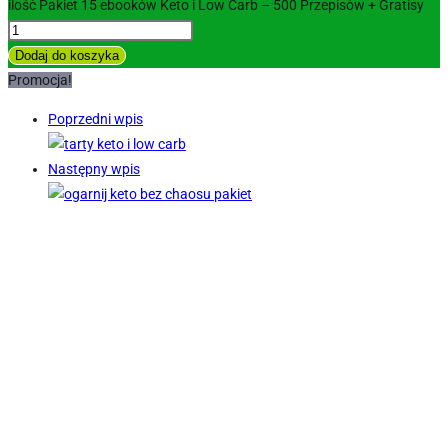
ilość Pakiet 15 ebooków Keto i Low Carb – 500 Przepisów + Gratisy
Dodaj do koszyka
Promocja!
Poprzedni wpis
Następny wpis